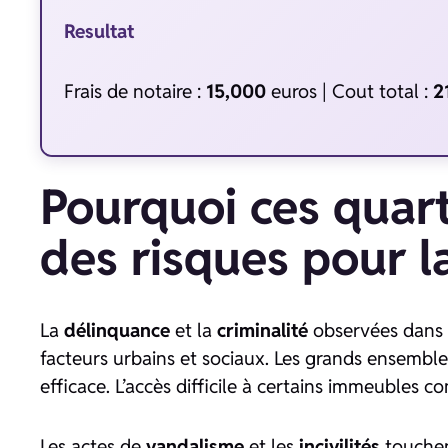
Resultat
Frais de notaire :
15,000
euros | Cout total :
2
Pourquoi ces quart
des risques pour la
La
délinquance
et la
criminalité
observées dans 
facteurs urbains et sociaux. Les grands ensemble
efficace. L’accès difficile à certains immeubles co
Les actes de
vandalisme
et les
incivilités
touchen