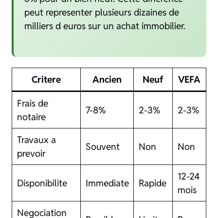
peut representer plusieurs dizaines de
milliers d euros sur un achat immobilier.
Critere
Ancien
Neuf
VEFA
Frais de
7-8%
2-3%
2-3%
notaire
Travaux a
Souvent
Non
Non
prevoir
12-24
Disponibilite
Immediate
Rapide
mois
Negociation