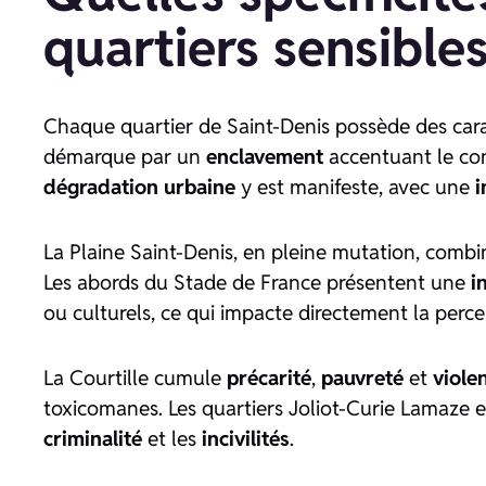
quartiers sensibles
Chaque quartier de Saint-Denis possède des carac
démarque par un
enclavement
accentuant le co
dégradation urbaine
y est manifeste, avec une
i
La Plaine Saint-Denis, en pleine mutation, comb
Les abords du Stade de France présentent une
i
ou culturels, ce qui impacte directement la perc
La Courtille cumule
précarité
,
pauvreté
et
viole
toxicomanes. Les quartiers Joliot-Curie Lamaze 
criminalité
et les
incivilités
.