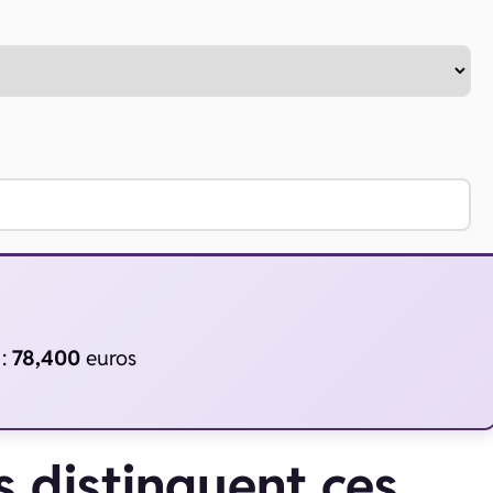
 :
78,400
euros
s distinguent ces