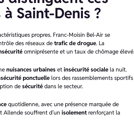
 à Saint-Denis ?
téristiques propres. Franc-Moisin Bel-Air se
ntrôle des réseaux de
trafic de drogue
. La
nsécurité
omniprésente et un taux de chômage élevé
ine
nuisances urbaines
et
insécurité sociale
la nuit.
nsécurité ponctuelle
lors des rassemblements sportifs
eption de
sécurité
dans le secteur.
nce
quotidienne, avec une présence marquée de
et Allende souffrent d’un
isolement
renforçant la