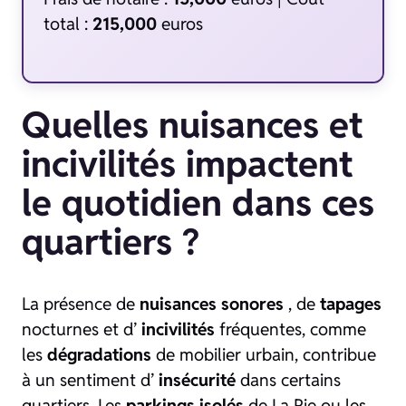
total :
215,000
euros
Quelles nuisances et
incivilités impactent
le quotidien dans ces
quartiers ?
La présence de
nuisances sonores
, de
tapages
nocturnes et d’
incivilités
fréquentes, comme
les
dégradations
de mobilier urbain, contribue
à un sentiment d’
insécurité
dans certains
quartiers. Les
parkings isolés
de La Pie ou les