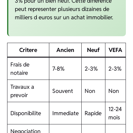
3% pour un bien neuf. Cette difference
peut representer plusieurs dizaines de
milliers d euros sur un achat immobilier.
Critere
Ancien
Neuf
VEFA
Frais de
7-8%
2-3%
2-3%
notaire
Travaux a
Souvent
Non
Non
prevoir
12-24
Disponibilite
Immediate
Rapide
mois
Negociation