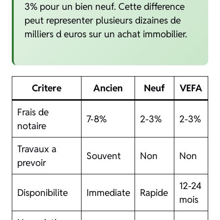
3% pour un bien neuf. Cette difference
peut representer plusieurs dizaines de
milliers d euros sur un achat immobilier.
Critere
Ancien
Neuf
VEFA
Frais de
7-8%
2-3%
2-3%
notaire
Travaux a
Souvent
Non
Non
prevoir
12-24
Disponibilite
Immediate
Rapide
mois